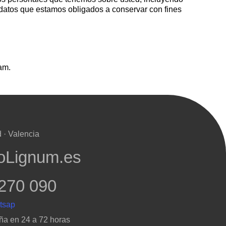
 datos que estamos obligados a conservar con fines
am.
 · Valencia
oLignum.es
270 090
ña en 24 a 72 horas