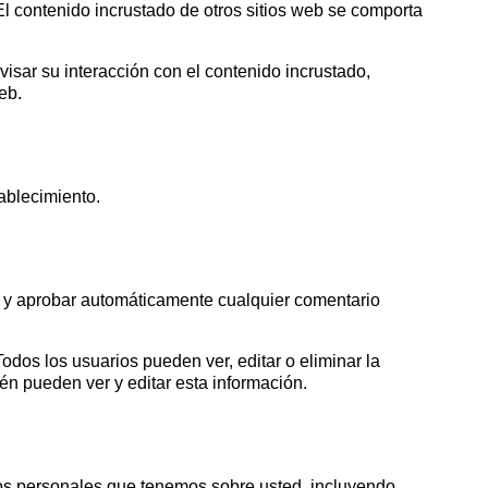
. El contenido incrustado de otros sitios web se comporta
visar su interacción con el contenido incrustado,
3050 €
a pagar:
eb.
tablecimiento.
 su solicitud, nos pondremos en
d.
s métodos de pago y entrega.
r y aprobar automáticamente cualquier comentario
odos los usuarios pueden ver, editar o eliminar la
én pueden ver y editar esta información.
atos personales que tenemos sobre usted, incluyendo