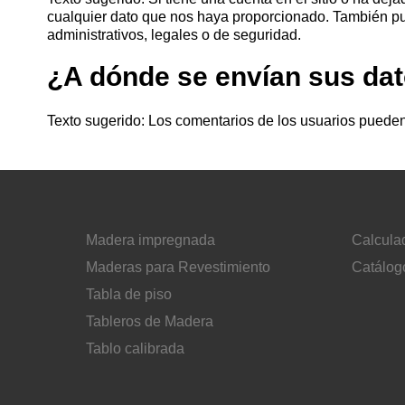
cualquier dato que nos haya proporcionado. También pue
administrativos, legales o de seguridad.
¿A dónde se envían sus da
Texto sugerido: Los comentarios de los usuarios pueden
Madera impregnada
Calcula
Maderas para Revestimiento
Catálog
Tabla de piso
Tableros de Madera
Tablo calibrada