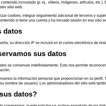
r contenido incrustado (p. ej., vídeos, imágenes, artículos, etc.)
otro sitio web.
lizar cookies, integrar seguimiento adicional de terceros y super
Total 
ontenido si tiene una cuenta y ha iniciado sesión en ese sitio w
 datos
seña, su dirección IP se incluirá en el correo electrónico de res
Después de enviar
servamos sus datos
contacto con uste
y discutiremos lo
datos se conservan indefinidamente. Esto nos permite reconoce
ación.
enamos la información personal que proporcionan en su perfil. T
su nombre de usuario). Los administradores del sitio web tambi
 sus datos?
jado comentarios, puede solicitar un archivo exportado de los d