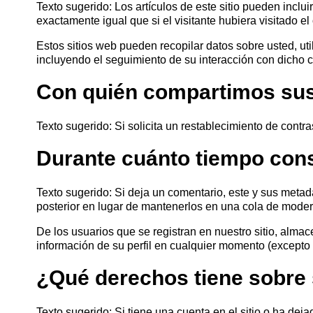
Texto sugerido: Los artículos de este sitio pueden inclui
exactamente igual que si el visitante hubiera visitado el 
Estos sitios web pueden recopilar datos sobre usted, uti
incluyendo el seguimiento de su interacción con dicho c
Con quién compartimos sus
Texto sugerido: Si solicita un restablecimiento de contra
Acepto el procesamiento
datos personales
.
Durante cuánto tiempo con
Todos los campos son obligatorios.
Texto sugerido: Si deja un comentario, este y sus meta
posterior en lugar de mantenerlos en una cola de moder
De los usuarios que se registran en nuestro sitio, almac
información de su perfil en cualquier momento (excepto 
¿Qué derechos tiene sobre
Texto sugerido: Si tiene una cuenta en el sitio o ha de