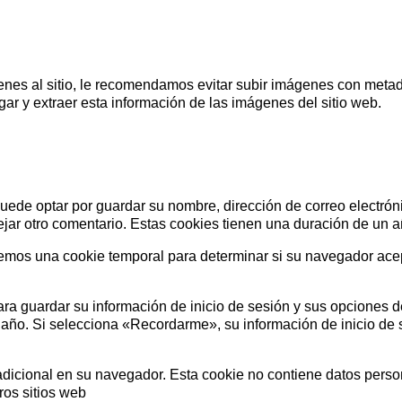
enes al sitio, le recomendamos evitar subir imágenes con metada
ar y extraer esta información de las imágenes del sitio web.
 puede optar por guardar su nombre, dirección de correo electró
dejar otro comentario. Estas cookies tienen una duración de un a
alaremos una cookie temporal para determinar si su navegador ac
SKU
JE SU
Nombre
ara guardar su información de inicio de sesión y sus opciones d
ERTIR
n año. Si selecciona «Recordarme», su información de inicio de
Costo unitario:
EDIDO
Su pedido:
 adicional en su navegador. Esta cookie no contiene datos perso
Cantidad:
350
ud
ros sitios web