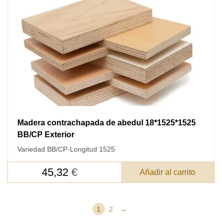
Madera contrachapada de abedul 18*1525*1525
BB/CP Exterior
Variedad BB/CP
·
Longitud 1525
45,32
€
Añadir al carrito
1
2
→