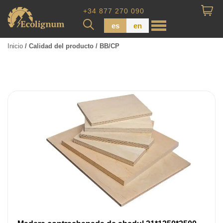
+34 877 270 090
es
en
Inicio
/ Calidad del producto / BB/CP
Madera impregnada
Maderas para Revestimiento
Tabla de piso
Tableros de Madera
Tablo calibrada