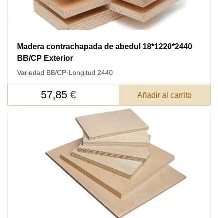
Madera contrachapada de abedul 18*1220*2440
BB/CP Exterior
Variedad BB/CP
·
Longitud 2440
57,85
€
Añadir al carrito
DEJE SU
DATOS PARA REVERTIR
COMUNICACIONES A PEDIDO
SKU
Nombre
Costo unitario:
Su pedido: