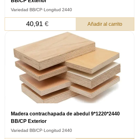
BB/CP Exterior
Después de enviar su solicitud, nos
pondremos en contacto con usted.
Variedad BB/CP
·
Longitud 2440
y discutiremos los métodos de pago y entrega.
40,91
€
Añadir al carrito
Madera contrachapada de abedul 9*1220*2440
BB/CP Exterior
Variedad BB/CP
·
Longitud 2440