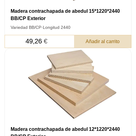
Cantidad:
350
ud
Madera contrachapada de abedul 15*1220*2440
BB/CP Exterior
Variedad BB/CP
·
Longitud 2440
49,26
€
Añadir al carrito
Acepto el procesamiento
datos personales
.
Todos los campos son obligatorios.
3050 €
Total a pagar:
Madera contrachapada de abedul 12*1220*2440