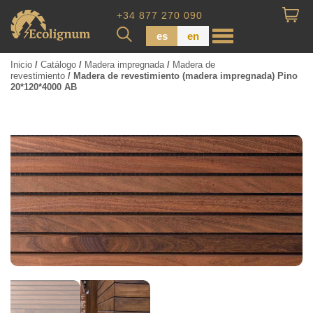
+34 877 270 090
es
en
Inicio
/
Catálogo
/
Madera impregnada
/
Madera de
revestimiento
/ Madera de revestimiento (madera impregnada) Pino
20*120*4000 AB
Madera impregnada
Maderas para Revestimiento
Tabla de piso
Tableros de Madera
Tablo calibrada