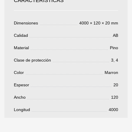
CARACTERÍSTICAS
Acepto el procesamiento
datos personales
.
Todos los campos son obligatorios.
Dimensiones
4000 × 120 × 20 mm
3050 €
Total a pagar:
Calidad
AB
Material
Pino
Clase de protección
3, 4
Después de enviar su solicitud, nos
Color
Marron
pondremos en contacto con usted.
y discutiremos los métodos de pago y entrega.
Espesor
20
Ancho
120
Longitud
4000