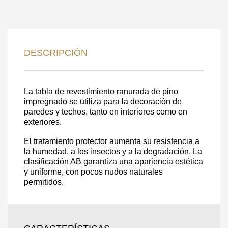
DATOS PARA REVERTIR
COMUNICACIONES A PEDIDO
DESCRIPCIÓN
SKU
Nombre
Costo unitario:
La tabla de revestimiento ranurada de pino
impregnado se utiliza para la decoración de
Su pedido:
paredes y techos, tanto en interiores como en
Cantidad:
350
ud
exteriores.
El tratamiento protector aumenta su resistencia a
la humedad, a los insectos y a la degradación. La
clasificación AB garantiza una apariencia estética
y uniforme, con pocos nudos naturales
permitidos.