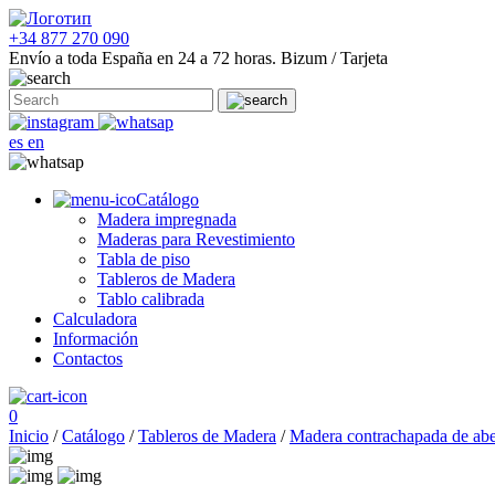
+34 877 270 090
Envío a toda España en 24 a 72 horas.
Bizum / Tarjeta
es
en
Catálogo
Madera impregnada
Maderas para Revestimiento
Tabla de piso
Tableros de Madera
Tablo calibrada
Calculadora
Información
Contactos
0
Inicio
/
Catálogo
/
Tableros de Madera
/
Madera contrachapada de ab