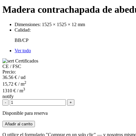
Madera contrachapada de abed
Dimensiones:
1525 × 1525 × 12 mm
Calidad:
BB/CP
Ver todo
Certificados
CE / FSC
Precio:
36.56
€ / ud
2
15,72 € / m
3
1310 € / m
notify
-
+
Disponible para reserva
Añadir al carrito
O utilice el formulario "Comprar en un solo clic" — y nosotros mismo