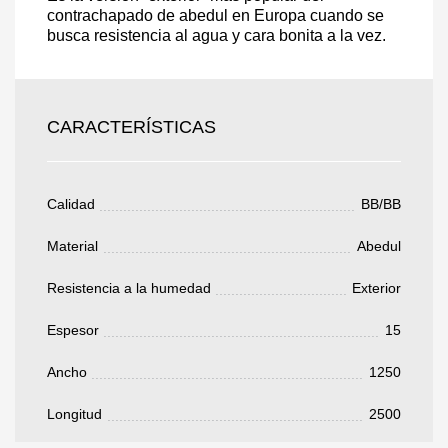
contrachapado de abedul en Europa cuando se
Acepto el procesamiento
datos personales
.
busca resistencia al agua y cara bonita a la vez.
Todos los campos son obligatorios.
3050 €
Total a pagar:
CARACTERÍSTICAS
Calidad
BB/BB
Material
Abedul
Después de enviar su solicitud, nos
pondremos en contacto con usted.
Resistencia a la humedad
Exterior
y discutiremos los métodos de pago y entrega.
Espesor
15
Ancho
1250
Longitud
2500