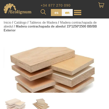
+34 877 270 090
es
en
Inicio
/
Catálogo
/
Tableros de Madera
/
Madera contrachapada de
abedul
/ Madera contrachapada de abedul 15*1250*2500 BB/BB
Exterior
Madera impregnada
Maderas para Revestimiento
Tabla de piso
Tableros de Madera
Tablo calibrada