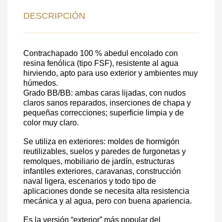
DEJE SU
DATOS PARA REVERTIR
DESCRIPCIÓN
COMUNICACIONES A PEDIDO
Contrachapado 100 % abedul encolado con
resina fenólica (tipo FSF), resistente al agua
SKU
hirviendo, apto para uso exterior y ambientes muy
Nombre
húmedos.
Grado BB/BB: ambas caras lijadas, con nudos
Costo unitario:
claros sanos reparados, inserciones de chapa y
pequeñas correcciones; superficie limpia y de
Su pedido:
color muy claro.
Cantidad:
350
ud
Se utiliza en exteriores: moldes de hormigón
reutilizables, suelos y paredes de furgonetas y
remolques, mobiliario de jardín, estructuras
infantiles exteriores, caravanas, construcción
naval ligera, escenarios y todo tipo de
aplicaciones donde se necesita alta resistencia
mecánica y al agua, pero con buena apariencia.
Es la versión “exterior” más popular del