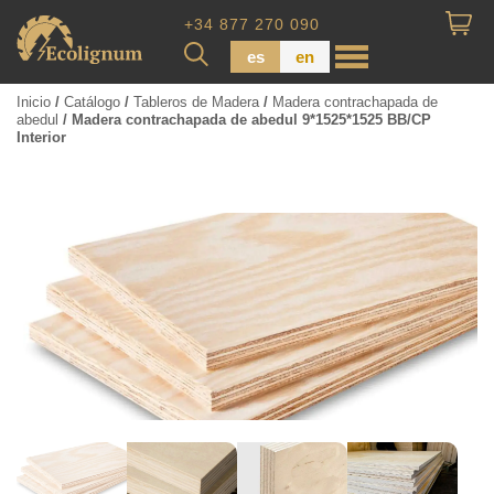
+34 877 270 090
es
en
Inicio
/
Catálogo
/
Tableros de Madera
/
Madera contrachapada de
abedul
/ Madera contrachapada de abedul 9*1525*1525 BB/CP
Interior
Madera impregnada
Maderas para Revestimiento
Tabla de piso
Tableros de Madera
Tablo calibrada