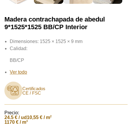
Madera contrachapada de abedul
9*1525*1525 BB/CP Interior
Dimensiones:
1525 × 1525 × 9 mm
Calidad:
BB/CP
Ver todo
Certificados
CE / FSC
Precio:
24.5
€ / ud
2
10,55 € / m
3
1170 € / m