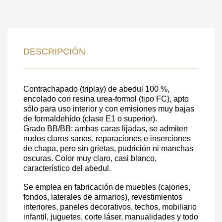
DEJE SU
DESCRIPCIÓN
DATOS PARA REVERTIR
COMUNICACIONES A PEDIDO
Contrachapado (triplay) de abedul 100 %,
encolado con resina urea-formol (tipo FC), apto
SKU
sólo para uso interior y con emisiones muy bajas
de formaldehído (clase E1 o superior).
Nombre
Grado BB/BB: ambas caras lijadas, se admiten
Costo unitario:
nudos claros sanos, reparaciones e inserciones
de chapa, pero sin grietas, pudrición ni manchas
Su pedido:
oscuras. Color muy claro, casi blanco,
Cantidad:
350
ud
característico del abedul.
Se emplea en fabricación de muebles (cajones,
fondos, laterales de armarios), revestimientos
interiores, paneles decorativos, techos, mobiliario
infantil, juguetes, corte láser, manualidades y todo