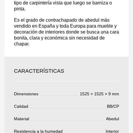
tipo de carpintería vista que luego se barniza o
pinta.
Es el grado de contrachapado de abedul más
vendido en España y toda Europa para mueble y
Acepto el procesamiento
datos personales
.
decoración de interiores donde se busca una cara
bonita, clara y económica sin necesidad de
Todos los campos son obligatorios.
chapar.
3050 €
Total a pagar:
CARACTERÍSTICAS
Dimensiones
1525 × 1525 × 9 mm
Después de enviar su solicitud, nos
pondremos en contacto con usted.
Calidad
BB/CP
y discutiremos los métodos de pago y entrega.
Material
Abedul
Resistencia a la humedad
Interior