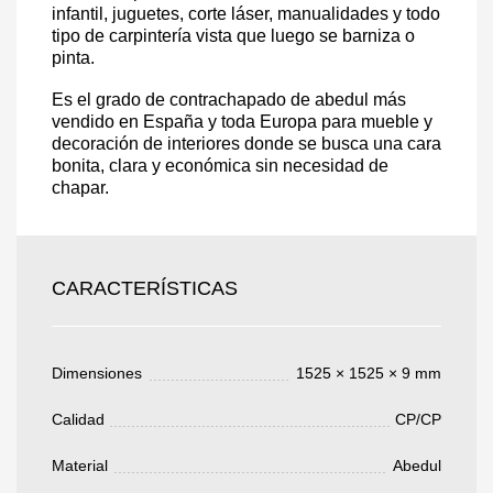
infantil, juguetes, corte láser, manualidades y todo
tipo de carpintería vista que luego se barniza o
pinta.
Es el grado de contrachapado de abedul más
vendido en España y toda Europa para mueble y
Acepto el procesamiento
datos personales
.
decoración de interiores donde se busca una cara
Todos los campos son obligatorios.
bonita, clara y económica sin necesidad de
chapar.
3050 €
Total a pagar:
CARACTERÍSTICAS
Después de enviar su solicitud, nos
Dimensiones
1525 × 1525 × 9 mm
pondremos en contacto con usted.
y discutiremos los métodos de pago y entrega.
Calidad
CP/CP
Material
Abedul