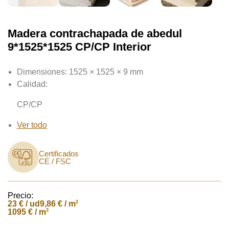
Madera contrachapada de abedul
9*1525*1525 CP/CP Interior
Dimensiones:
1525 × 1525 × 9 mm
Calidad:
CP/CP
Ver todo
Certificados
CE / FSC
Precio:
23
€ / ud
2
9,86 € / m
3
1095 € / m