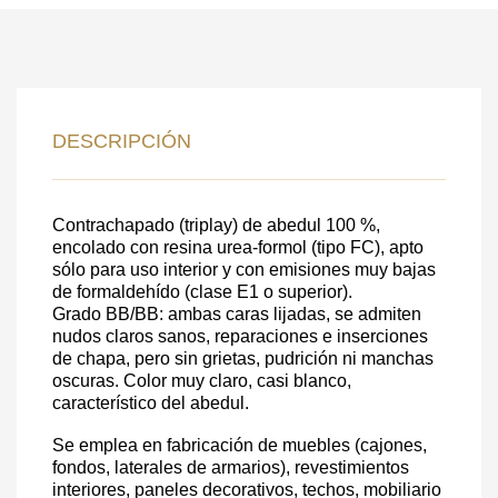
DEJE SU
DATOS PARA REVERTIR
DESCRIPCIÓN
COMUNICACIONES A PEDIDO
Contrachapado (triplay) de abedul 100 %,
SKU
encolado con resina urea-formol (tipo FC), apto
sólo para uso interior y con emisiones muy bajas
Nombre
de formaldehído (clase E1 o superior).
Grado BB/BB: ambas caras lijadas, se admiten
Costo unitario:
nudos claros sanos, reparaciones e inserciones
Su pedido:
de chapa, pero sin grietas, pudrición ni manchas
oscuras. Color muy claro, casi blanco,
Cantidad:
350
ud
característico del abedul.
Se emplea en fabricación de muebles (cajones,
fondos, laterales de armarios), revestimientos
interiores, paneles decorativos, techos, mobiliario