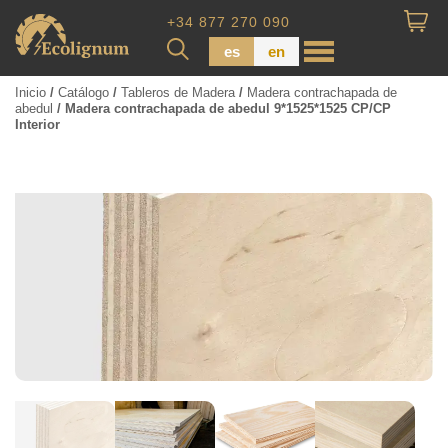
+34 877 270 090
es
en
Inicio
/
Catálogo
/
Tableros de Madera
/
Madera contrachapada de
abedul
/ Madera contrachapada de abedul 9*1525*1525 CP/CP
Interior
Madera impregnada
Maderas para Revestimiento
Tabla de piso
Tableros de Madera
Tablo calibrada