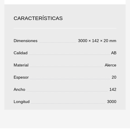
Todos los campos son obligatorios.
CARACTERÍSTICAS
3050 €
Total a pagar:
Dimensiones
3000 × 142 × 20 mm
Calidad
AB
Después de enviar su solicitud, nos
Material
Alerce
pondremos en contacto con usted.
y discutiremos los métodos de pago y entrega.
Espesor
20
Ancho
142
Longitud
3000