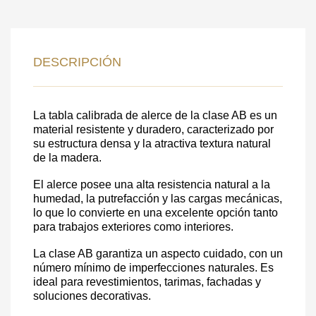
DATOS PARA REVERTIR
COMUNICACIONES A PEDIDO
DESCRIPCIÓN
SKU
Nombre
La tabla calibrada de alerce de la clase AB es un
Costo unitario:
material resistente y duradero, caracterizado por
Su pedido:
su estructura densa y la atractiva textura natural
de la madera.
Cantidad:
350
ud
El alerce posee una alta resistencia natural a la
humedad, la putrefacción y las cargas mecánicas,
lo que lo convierte en una excelente opción tanto
para trabajos exteriores como interiores.
La clase AB garantiza un aspecto cuidado, con un
número mínimo de imperfecciones naturales. Es
ideal para revestimientos, tarimas, fachadas y
soluciones decorativas.
Acepto el procesamiento
datos personales
.