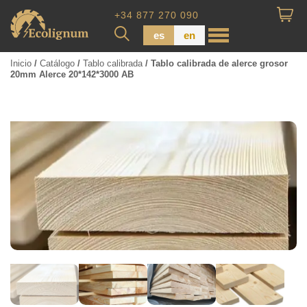
+34 877 270 090
es
en
Inicio
/
Catálogo
/
Tablo calibrada
/ Tablo calibrada de alerce grosor
20mm Alerce 20*142*3000 AB
Madera impregnada
Maderas para Revestimiento
Tabla de piso
Tableros de Madera
Tablo calibrada