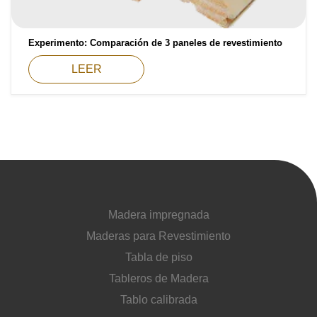
Costo unitario:
Su pedido:
Experimento: Comparación de 3 paneles de revestimiento
Cantidad:
350
ud
LEER
Acepto el procesamiento
datos personales
.
Madera impregnada
Todos los campos son obligatorios.
Maderas para Revestimiento
Tabla de piso
3050 €
Total a pagar:
Tableros de Madera
Tablo calibrada