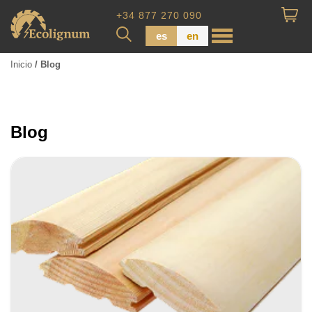
+34 877 270 090
es
en
Inicio
/ Blog
Madera impregnada
Maderas para Revestimiento
Blog
Tabla de piso
Tableros de Madera
Tablo calibrada
DEJE SU
DATOS PARA REVERTIR
COMUNICACIONES A PEDIDO
SKU
Nombre