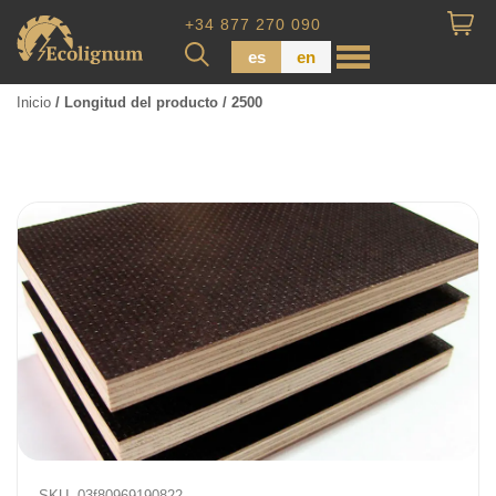
+34 877 270 090
es
en
Inicio
/ Longitud del producto / 2500
Madera impregnada
Maderas para Revestimiento
Tabla de piso
Tableros de Madera
Tablo calibrada
SKU.
03f80969190822