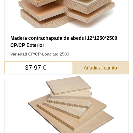
Madera contrachapada de abedul 12*1250*2500
CP/CP Exterior
Variedad CP/CP
·
Longitud 2500
37,97
€
DEJE SU
Añadir al carrito
DATOS PARA REVERTIR
COMUNICACIONES A PEDIDO
SKU
Nombre
Costo unitario: