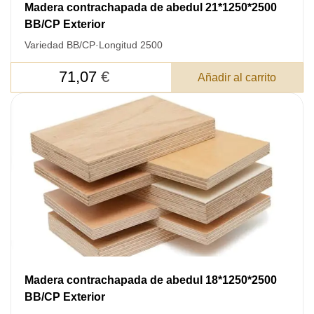
Madera contrachapada de abedul 21*1250*2500
Después de enviar su solicitud, nos
BB/CP Exterior
pondremos en contacto con usted.
Variedad BB/CP
·
Longitud 2500
y discutiremos los métodos de pago y entrega.
71,07
€
Añadir al carrito
Madera contrachapada de abedul 18*1250*2500
BB/CP Exterior