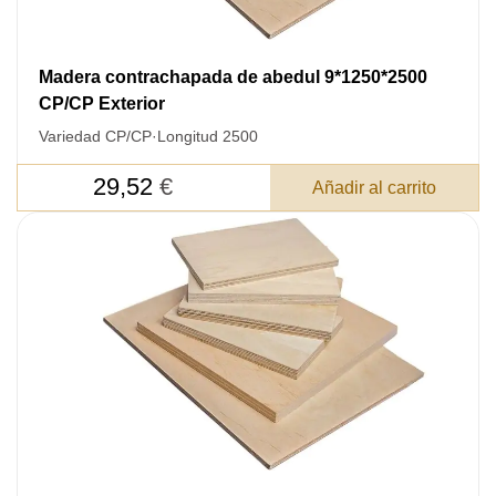
Su pedido:
Cantidad:
350
ud
Madera contrachapada de abedul 9*1250*2500
CP/CP Exterior
Variedad CP/CP
·
Longitud 2500
29,52
€
Añadir al carrito
Acepto el procesamiento
datos personales
.
Todos los campos son obligatorios.
3050 €
Total a pagar: