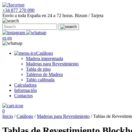
+34 877 270 090
Envío a toda España en 24 a 72 horas.
Bizum / Tarjeta
es
en
Catálogo
Madera impregnada
Maderas para Revestimiento
Tabla de piso
Tableros de Madera
Tablo calibrada
Calculadora
Información
Contactos
0
Inicio
/
Catálogo
/
Maderas para Revestimiento
/ Tablas de Revestimi
Tablas de Revestimiento Blockh