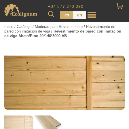
+34 877 270 090
es
en
Inicio
/
Catálogo
/
Maderas para Revestimiento
/
Revestimiento de
pared con imitación de viga
/ Revestimiento de pared con imitación
de viga Abeto/Pino 20*146*3000 AB
Madera impregnada
Maderas para Revestimiento
Tabla de piso
Tableros de Madera
Tablo calibrada