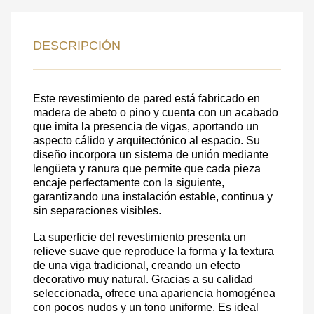
DEJE SU
DATOS PARA REVERTIR
DESCRIPCIÓN
COMUNICACIONES A PEDIDO
Este revestimiento de pared está fabricado en
SKU
madera de abeto o pino y cuenta con un acabado
que imita la presencia de vigas, aportando un
Nombre
aspecto cálido y arquitectónico al espacio. Su
Costo unitario:
diseño incorpora un sistema de unión mediante
lengüeta y ranura que permite que cada pieza
Su pedido:
encaje perfectamente con la siguiente,
Cantidad:
350
ud
garantizando una instalación estable, continua y
sin separaciones visibles.
La superficie del revestimiento presenta un
relieve suave que reproduce la forma y la textura
de una viga tradicional, creando un efecto
decorativo muy natural. Gracias a su calidad
seleccionada, ofrece una apariencia homogénea
con pocos nudos y un tono uniforme. Es ideal