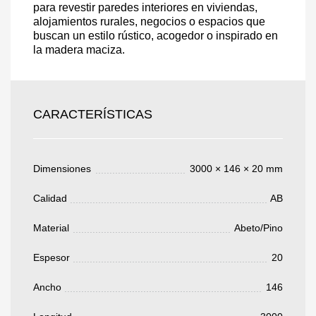
para revestir paredes interiores en viviendas,
alojamientos rurales, negocios o espacios que
Acepto el procesamiento
datos personales
.
buscan un estilo rústico, acogedor o inspirado en
Todos los campos son obligatorios.
la madera maciza.
3050 €
Total a pagar:
CARACTERÍSTICAS
Dimensiones
3000 × 146 × 20 mm
Después de enviar su solicitud, nos
Calidad
AB
pondremos en contacto con usted.
y discutiremos los métodos de pago y entrega.
Material
Abeto/Pino
Espesor
20
Ancho
146