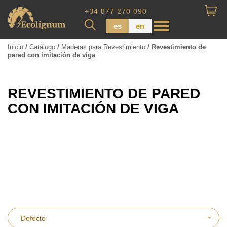
+34 877 270 090
es
en
Inicio
/
Catálogo
/
Maderas para Revestimiento
/ Revestimiento de
pared con imitación de viga
Madera impregnada
Maderas para Revestimiento
REVESTIMIENTO DE PARED
Tabla de piso
CON IMITACIÓN DE VIGA
Tableros de Madera
Tablo calibrada
Sort Products
Defecto