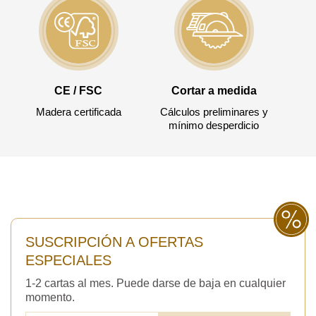
Acepto el procesamiento
datos personales
.
Todos los campos son obligatorios.
3050 €
Total a pagar:
CE / FSC
Cortar a medida
Madera certificada
Cálculos preliminares y
mínimo desperdicio
Después de enviar su solicitud, nos
pondremos en contacto con usted.
y discutiremos los métodos de pago y entrega.
SUSCRIPCIÓN A OFERTAS
ESPECIALES
1-2 cartas al mes. Puede darse de baja en cualquier
momento.