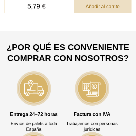
DEJE SU
5,79
€
Añadir al carrito
DATOS PARA REVERTIR
COMUNICACIONES A PEDIDO
SKU
¿POR QUÉ ES CONVENIENTE
Nombre
COMPRAR CON NOSOTROS?
Costo unitario:
Su pedido:
Cantidad:
350
ud
Entrega 24–72 horas
Factura con IVA
Envíos de palets a toda
Trabajamos con personas
España
jurídicas