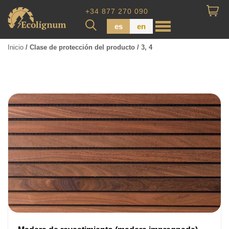
+34 877 270 090
es
en
Inicio
/ Clase de protección del producto / 3, 4
Madera impregnada
Maderas para Revestimiento
Tabla de piso
Tableros de Madera
Tablo calibrada