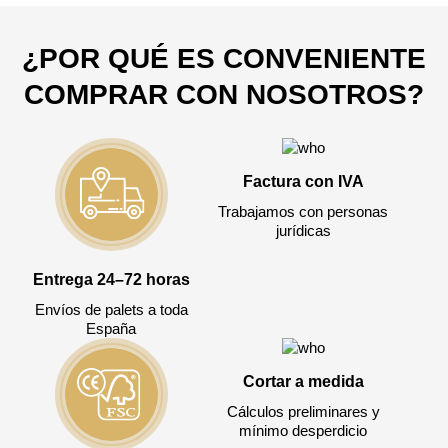
Todos los campos son obligatorios.
¿POR QUÉ ES CONVENIENTE
3050 €
Total a pagar:
COMPRAR CON NOSOTROS?
Factura con IVA
Después de enviar su solicitud, nos
Trabajamos con personas
pondremos en contacto con usted.
jurídicas
y discutiremos los métodos de pago y entrega.
Entrega 24–72 horas
Envíos de palets a toda
España
Cortar a medida
Cálculos preliminares y
mínimo desperdicio