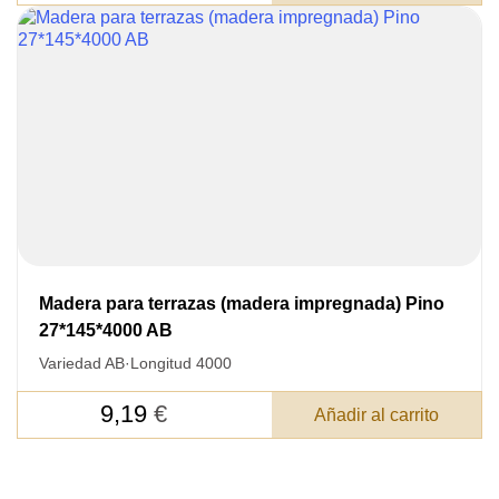
COMUNICACIONES A PEDIDO
SKU
Nombre
Costo unitario:
Su pedido:
Cantidad:
350
ud
Madera para terrazas (madera impregnada) Pino
27*145*4000 AB
Variedad AB
·
Longitud 4000
9,19
€
Añadir al carrito
Acepto el procesamiento
datos personales
.