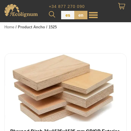
+34 877 270 090
es
en
Home
/ Product Ancho / 1525
Wood Paneling
Floor Board
Dimensional Lumber
Pressure Treated Wood
Wood Panels