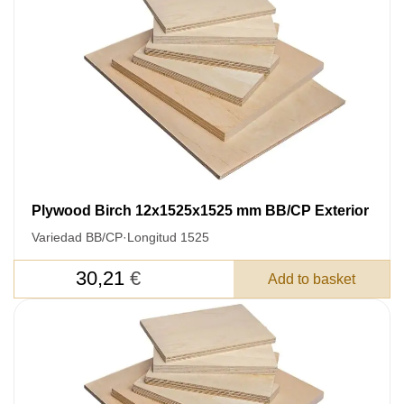
Acepto el procesamiento
datos personales
.
Todos los campos son obligatorios.
3050 €
Total a pagar:
Plywood Birch 12x1525x1525 mm BB/CP Exterior
Variedad BB/CP
·
Longitud 1525
Después de enviar su solicitud, nos
30,21
€
pondremos en contacto con usted.
Add to basket
y discutiremos los métodos de pago y entrega.