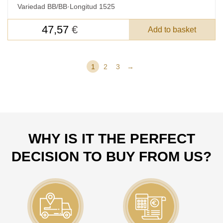
Variedad BB/BB
·
Longitud 1525
47,57
€
Add to basket
1
2
3
→
WHY IS IT THE PERFECT
DECISION TO BUY FROM US?