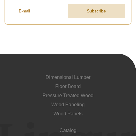
Subscribe
Dimensional Lumber
Floor Board
Pressure Treated Wood
Wood Paneling
Wood Panels
Catalog