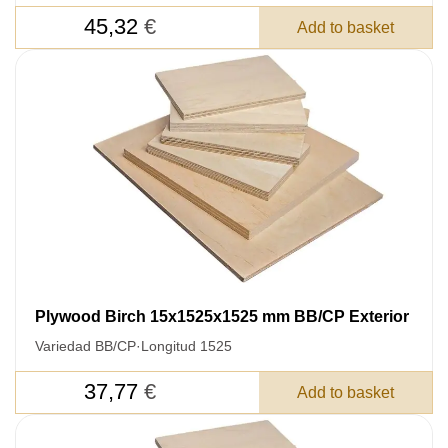
45,32
€
Add to basket
LEAVE YOUR
DETAILS FOR
FEEDBACK ON THE ORDER.
SKU
Nombre
Unit cost:
Your order:
Quantity:
350
un
Plywood Birch 15x1525x1525 mm BB/CP Exterior
Variedad BB/CP
·
Longitud 1525
37,77
€
Add to basket