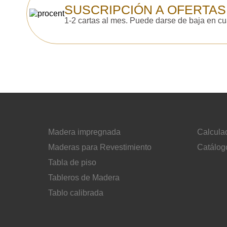
SUSCRIPCIÓN A OFERTAS
1-2 cartas al mes. Puede darse de baja en c
Madera impregnada
Calcula
Maderas para Revestimiento
Catálog
Tabla de piso
Tableros de Madera
Tablo calibrada