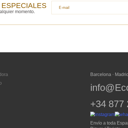
 ESPECIALES
ualquier momento.
dora
Barcelona · Madrid
o
info@Ec
+34 877 
Envío a toda Espa