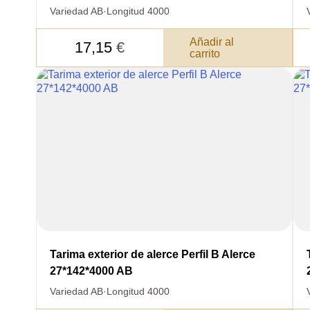
Variedad AB
·
Longitud 4000
Añadir al
17,15
€
carrito
DE
DATOS PARA REV
Tarima exterior de alerce Perfil B Alerce
COMUNICACIONES A P
27*142*4000 AB
Variedad AB
·
Longitud 4000