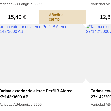
Variedad AB
·
Longitud 3600
Variedad AB
Añadir al
15,40
€
12,
carrito
SKU
JE SU
Nombre
ERTIR
Tarima exterior de alerce Perfil B Alerce
Tarima exte
Costo unitario:
EDIDO
27*142*3600 AB
27*142*30
Su pedido:
Variedad AB
·
Longitud 3600
Variedad AB
Cantidad:
350
ud