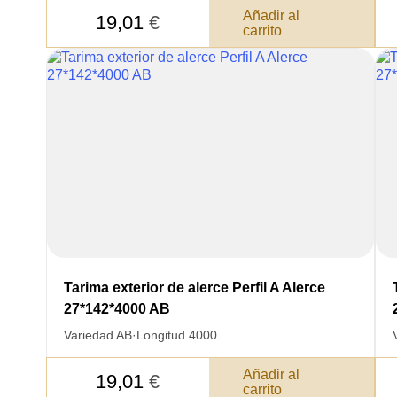
Añadir al
19,01
€
carrito
Acepto el procesamiento
datos personales
.
Todos los campos son obligatorios.
Tarima exterior de alerce Perfil A Alerce
27*142*4000 AB
Variedad AB
·
Longitud 4000
Añadir al
19,01
€
carrito