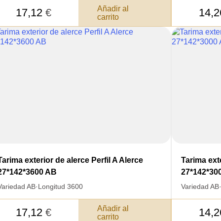
Añadir al
17,12
€
14,
carrito
Total 
Después de enviar
contacto con uste
y discutiremos lo
Tarima exterior de alerce Perfil A Alerce
Tarima exte
27*142*3600 AB
27*142*30
Variedad AB
·
Longitud 3600
Variedad AB
Añadir al
17,12
€
14,
carrito