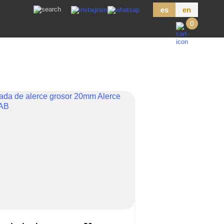
es
en
0