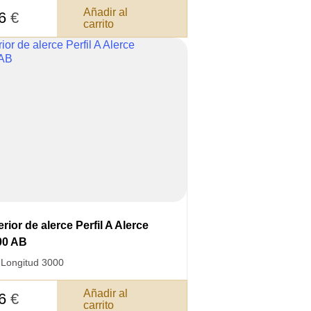
Añadir al
26
€
carrito
3050 €
a pagar:
 su solicitud, nos pondremos en
d.
s métodos de pago y entrega.
rior de alerce Perfil A Alerce
00 AB
·
Longitud 3000
Añadir al
26
€
carrito