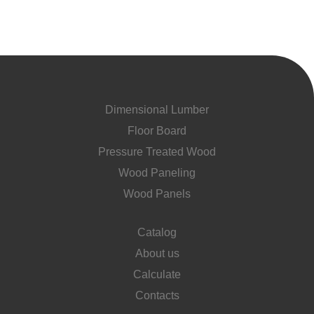
Dimensional Lumber
Floor Board
Pressure Treated Wood
Wood Paneling
Wood Panels
Catalog
About us
Calculate
Contacts