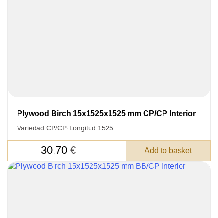
Acepto el procesamiento
datos personales
.
Todos los campos son obligatorios.
3050 €
Total a pagar:
Plywood Birch 15x1525x1525 mm CP/CP Interior
Después de enviar su solicitud, nos
pondremos en contacto con usted.
Variedad CP/CP
·
Longitud 1525
y discutiremos los métodos de pago y entrega.
30,70
€
Add to basket