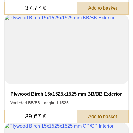
DETAILS FOR
37,77
€
Add to basket
FEEDBACK ON THE ORDER.
SKU
Nombre
Unit cost:
Your order:
Quantity:
350
un
Plywood Birch 15x1525x1525 mm BB/BB Exterior
Variedad BB/BB
·
Longitud 1525
39,67
€
Add to basket