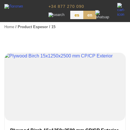
+34 877 270 090
es
en
Home
/ Product Espesor / 15
Wood Paneling
Floor Board
Dimensional Lumber
Pressure Treated Wood
Wood Panels